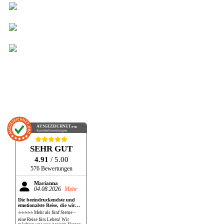
AUSGEZEICHNET
.org
Kundenbewertungen
SEHR GUT
4.91
/ 5.00
576 Bewertungen
Marianna
04.08.2026
Mehr
Die beeindruckendste und
emotionalste Reise, die wir
bisher gemacht haben!
⭐⭐⭐⭐⭐ Mehr als fünf Sterne –
eine Reise fürs Leben! Wir