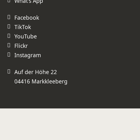
What's App
besser geht es nicht!
Facebook
TikTok
YouTube
Flickr
Instagram
Auf der Höhe 22
04416 Markkleeberg