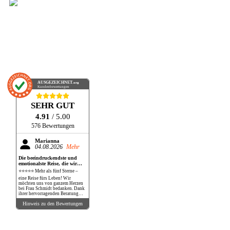
AUSGEZEICHNET
.org
Kundenbewertungen
SEHR GUT
4.91
/ 5.00
576 Bewertungen
Marianna
04.08.2026
Mehr
Die beeindruckendste und
emotionalste Reise, die wir
bisher gemacht haben!
⭐⭐⭐⭐⭐ Mehr als fünf Sterne –
eine Reise fürs Leben! Wir
möchten uns von ganzem Herzen
bei Frau Schmidt bedanken. Dank
ihrer hervorragenden Beratung
und perfekten Organisation
Hinweis zu den Bewertungen
durften wir eine Reise erleben, die
unsere Erwartungen in jeder
Hinsicht übertroffen hat. Die
Safari war schlichtweg
atemberaubend. Wilde Tiere in
ihrer natürlichen Umgebung so