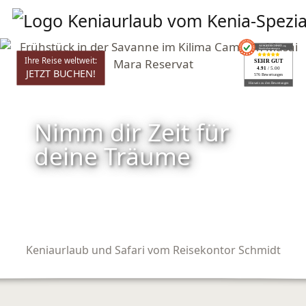
AUSGEZEICHNET
.org
Kundenbewertungen
Ihre Reise weltweit:
SEHR GUT
4.91
/ 5.00
JETZT BUCHEN!
576 Bewertungen
Hinweis zu den Bewertungen
Nimm dir Zeit für
deine Träume
Keniaurlaub und Safari vom Reisekontor Schmidt