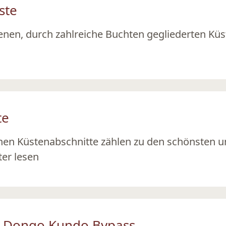
ste
n, durch zahlreiche Buchten gegliederten Küste
te
n Küstenabschnitte zählen zu den schönsten u
ter lesen
er Dongo Kundo Bypass