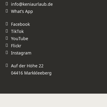
Wir werden unsere nächste Kenia-
info@keniaurlaub.de
Reise ganz sicher wieder bei Ihnen
buchen und können Sie
uneingeschränkt weiterempfehlen!
What's App
⭐⭐⭐⭐⭐ Absolute Empfehlung –
besser geht es nicht!
Facebook
TikTok
YouTube
Flickr
Instagram
Auf der Höhe 22
04416 Markkleeberg