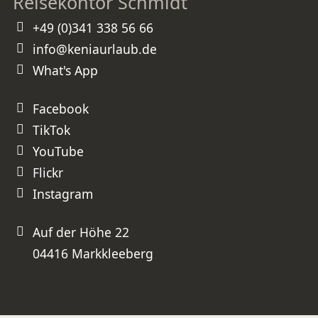
Reisekontor Schmidt
geschenkt und unseren Kindern
Erfahrungen ermöglicht, die kein
Schulbuch vermitteln kann. Vielen
+49 (0)341 338 56 66
herzlichen Dank, Frau Schmidt, für
diese perfekt organisierte Reise.
Wir werden unsere nächste Kenia-
info@keniaurlaub.de
Reise ganz sicher wieder bei Ihnen
buchen und können Sie
uneingeschränkt weiterempfehlen!
What's App
⭐⭐⭐⭐⭐ Absolute Empfehlung –
besser geht es nicht!
Facebook
TikTok
YouTube
Flickr
Instagram
Auf der Höhe 22
04416 Markkleeberg