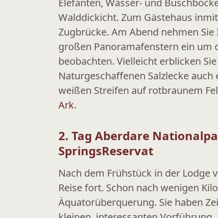
Elefanten, Wasser- und Buschböck
Walddickicht. Zum Gästehaus inmitt
Zugbrücke. Am Abend nehmen Sie Ih
großen Panoramafenstern ein um da
beobachten. Vielleicht erblicken Si
Naturgeschaffenen Salzlecke auch e
weißen Streifen auf rotbraunem Fe
Ark
.
2. Tag Aberdare Nationalpa
SpringsReservat
Nach dem Frühstück in der Lodge ve
Reise fort. Schon nach wenigen Kil
Äquatorüberquerung. Sie haben Zeit
kleinen, interessanten Vorführung.