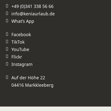
Schulbuch vermitteln kann. Vielen
+49 (0)341 338 56 66
herzlichen Dank, Frau Schmidt, für
diese perfekt organisierte Reise.
Wir werden unsere nächste Kenia-
info@keniaurlaub.de
Reise ganz sicher wieder bei Ihnen
buchen und können Sie
uneingeschränkt weiterempfehlen!
What's App
⭐⭐⭐⭐⭐ Absolute Empfehlung –
besser geht es nicht!
Facebook
TikTok
YouTube
Flickr
Instagram
Auf der Höhe 22
04416 Markkleeberg