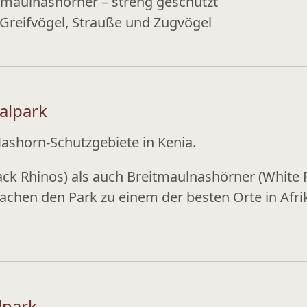
tmaulnashörner – streng geschützt
 Greifvögel, Strauße und Zugvögel
alpark
ashorn-Schutzgebiete
in Kenia.
ack Rhinos) als auch
Breitmaulnashörner
(White R
en den Park zu einem der besten Orte in Afrik
lpark