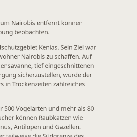
trum Nairobis entfernt können
ebung beobachten.
dschutzgebiet Kenias
. Sein Ziel war
nwohner Nairobis zu schaffen. Auf
kensavanne, tief eingeschnittenen
rgung sicherzustellen, wurde der
s in Trockenzeiten zahlreiches
er
500 Vogelarten
und mehr als
80
sucher können Raubkatzen wie
nus, Antilopen und Gazellen.
er teilweise die Südgrenze des