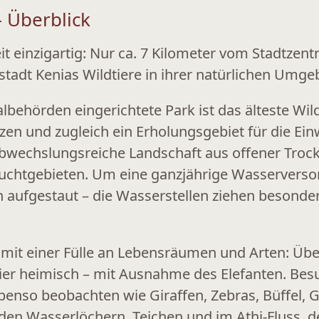
– Überblick
it einzigartig: Nur ca. 7 Kilometer vom Stadtzen
stadt Kenias Wildtiere in ihrer natürlichen Umg
albehörden eingerichtete Park ist das
älteste Wil
tzen und zugleich ein Erholungsgebiet für die Ei
abwechslungsreiche Landschaft aus offener Troc
euchtgebieten. Um eine ganzjährige Wasserverso
 aufgestaut – die Wasserstellen ziehen besonder
 mit einer Fülle an Lebensräumen und Arten: Üb
ier heimisch – mit Ausnahme des Elefanten. Be
nso beobachten wie Giraffen, Zebras, Büffel, G
 den Wasserlöchern, Teichen und im Athi-Fluss, d