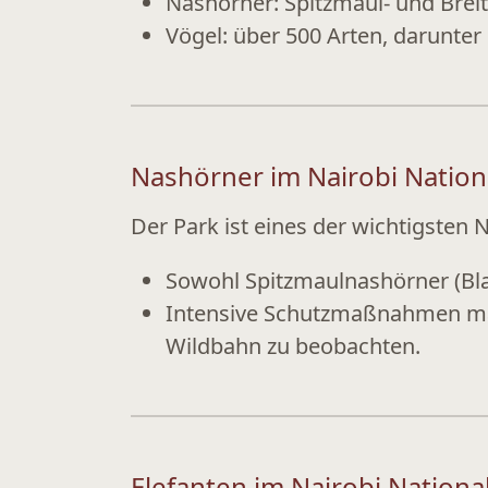
Nashörner:
Spitzmaul- und Brei
Vögel:
über 500 Arten, darunter
Nashörner im Nairobi Nation
Der Park ist eines der wichtigsten
N
Sowohl
Spitzmaulnashörner
(Bl
Intensive Schutzmaßnahmen mach
Wildbahn zu beobachten.
Elefanten im Nairobi Nationa