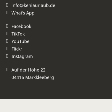
Wir werden unsere nächste Kenia-
info@keniaurlaub.de
Reise ganz sicher wieder bei Ihnen
buchen und können Sie
uneingeschränkt weiterempfehlen!
What's App
⭐⭐⭐⭐⭐ Absolute Empfehlung –
besser geht es nicht!
Facebook
TikTok
YouTube
Flickr
Instagram
Auf der Höhe 22
04416 Markkleeberg