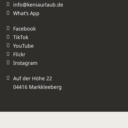
info@keniaurlaub.de
Reise ganz sicher wieder bei Ihnen
buchen und können Sie
uneingeschränkt weiterempfehlen!
What's App
⭐⭐⭐⭐⭐ Absolute Empfehlung –
besser geht es nicht!
Facebook
TikTok
YouTube
Flickr
Instagram
Auf der Höhe 22
04416 Markkleeberg