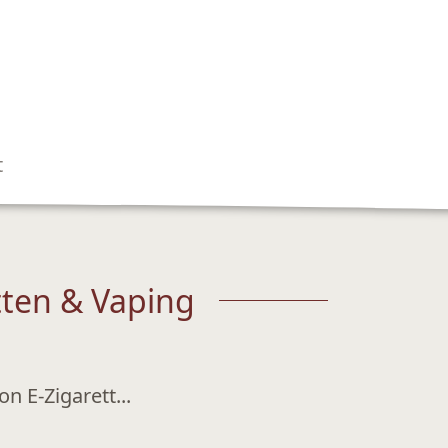
t
tten & Vaping
n E-Zigarett...