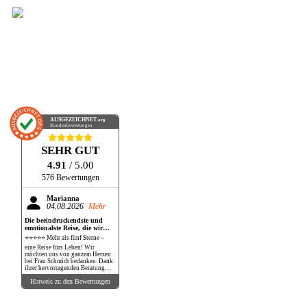
AUSGEZEICHNET
.org
Kundenbewertungen
SEHR GUT
4.91
/ 5.00
576 Bewertungen
Marianna
04.08.2026
Mehr
Die beeindruckendste und
emotionalste Reise, die wir
bisher gemacht haben!
⭐⭐⭐⭐⭐ Mehr als fünf Sterne –
eine Reise fürs Leben! Wir
möchten uns von ganzem Herzen
bei Frau Schmidt bedanken. Dank
ihrer hervorragenden Beratung
und perfekten Organisation
Hinweis zu den Bewertungen
durften wir eine Reise erleben, die
unsere Erwartungen in jeder
Hinsicht übertroffen hat. Die
Safari war schlichtweg