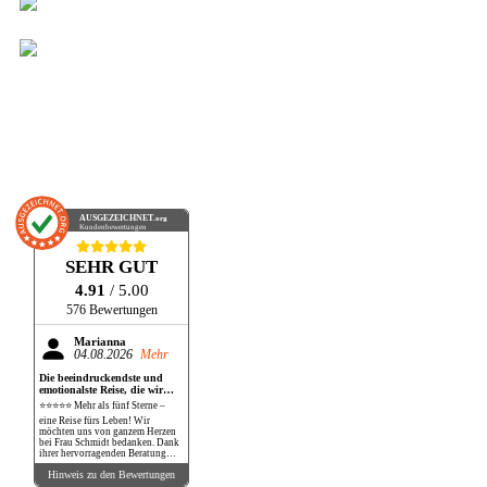
AUSGEZEICHNET
.org
Kundenbewertungen
SEHR GUT
4.91
/ 5.00
576 Bewertungen
Marianna
04.08.2026
Mehr
Die beeindruckendste und
emotionalste Reise, die wir
bisher gemacht haben!
⭐⭐⭐⭐⭐ Mehr als fünf Sterne –
eine Reise fürs Leben! Wir
möchten uns von ganzem Herzen
bei Frau Schmidt bedanken. Dank
ihrer hervorragenden Beratung
und perfekten Organisation
Hinweis zu den Bewertungen
durften wir eine Reise erleben, die
unsere Erwartungen in jeder