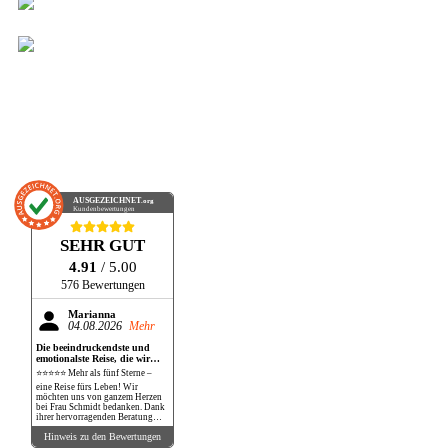
AUSGEZEICHNET
.org
Kundenbewertungen
SEHR GUT
4.91
/ 5.00
576 Bewertungen
Marianna
04.08.2026
Mehr
Die beeindruckendste und
emotionalste Reise, die wir
bisher gemacht haben!
⭐⭐⭐⭐⭐ Mehr als fünf Sterne –
eine Reise fürs Leben! Wir
möchten uns von ganzem Herzen
bei Frau Schmidt bedanken. Dank
ihrer hervorragenden Beratung
und perfekten Organisation
Hinweis zu den Bewertungen
durften wir eine Reise erleben, die
unsere Erwartungen in jeder