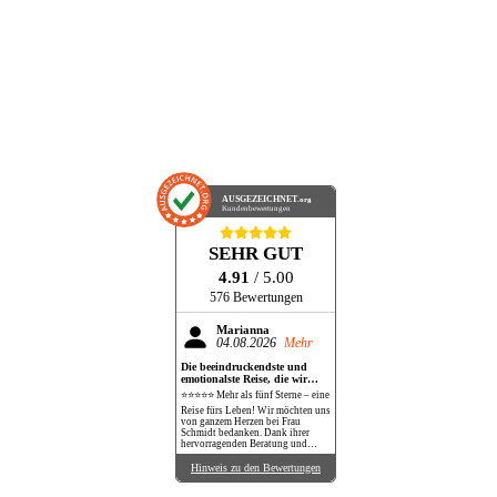
AUSGEZEICHNET
.org
Kundenbewertungen
SEHR GUT
4.91
/ 5.00
576 Bewertungen
Marianna
04.08.2026
Mehr
Die beeindruckendste und
emotionalste Reise, die wir
bisher gemacht haben!
⭐⭐⭐⭐⭐ Mehr als fünf Sterne – eine
Reise fürs Leben! Wir möchten uns
von ganzem Herzen bei Frau
Schmidt bedanken. Dank ihrer
hervorragenden Beratung und
perfekten Organisation durften wir
eine Reise erleben, die unsere
Hinweis zu den Bewertungen
Erwartungen in jeder Hinsicht
übertroffen hat. Die Safari war