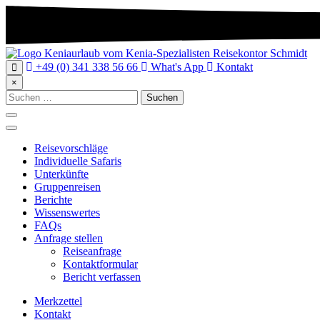
+49 (0) 341 338 56 66
What's App
Kontakt
×
Suchen
nach:
Reisevorschläge
Individuelle Safaris
Unterkünfte
Gruppenreisen
Berichte
Wissenswertes
FAQs
Anfrage stellen
Reiseanfrage
Kontaktformular
Bericht verfassen
Merkzettel
Kontakt