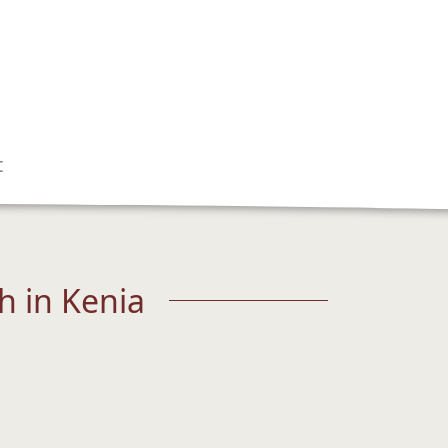
t
h in Kenia