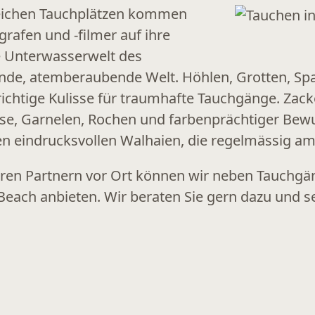
eichen Tauchplätzen kommen
rafen und -filmer auf ihre
e Unterwasserwelt des
ende, atemberaubende Welt. Höhlen, Grotten, Spal
 richtige Kulisse für traumhafte Tauchgänge. Z
bse, Garnelen, Rochen und farbenprächtiger Bewu
n eindrucksvollen Walhaien, die regelmässig am
en Partnern vor Ort können wir neben Tauchgän
each anbieten. Wir beraten Sie gern dazu und s