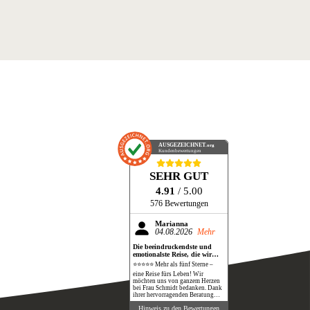
AUSGEZEICHNET
.org
Kundenbewertungen
SEHR GUT
4.91
/ 5.00
576 Bewertungen
Marianna
04.08.2026
Mehr
Die beeindruckendste und
emotionalste Reise, die wir
bisher gemacht haben!
⭐⭐⭐⭐⭐ Mehr als fünf Sterne –
eine Reise fürs Leben! Wir
möchten uns von ganzem Herzen
bei Frau Schmidt bedanken. Dank
ihrer hervorragenden Beratung
und perfekten Organisation
Hinweis zu den Bewertungen
durften wir eine Reise erleben, die