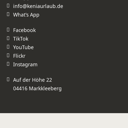
Wir werden unsere nächste Kenia-
info@keniaurlaub.de
Reise ganz sicher wieder bei Ihnen
buchen und können Sie
uneingeschränkt weiterempfehlen!
What's App
⭐⭐⭐⭐⭐ Absolute Empfehlung –
besser geht es nicht!
Facebook
TikTok
YouTube
Flickr
Instagram
Auf der Höhe 22
04416 Markkleeberg