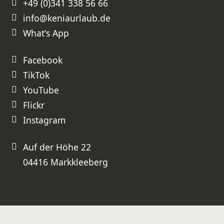
+49 (0)341 338 56 66
diese perfekt organisierte Reise.
Wir werden unsere nächste Kenia-
info@keniaurlaub.de
Reise ganz sicher wieder bei Ihnen
buchen und können Sie
uneingeschränkt weiterempfehlen!
What's App
⭐⭐⭐⭐⭐ Absolute Empfehlung –
besser geht es nicht!
Facebook
TikTok
YouTube
Flickr
Instagram
Auf der Höhe 22
04416 Markkleeberg