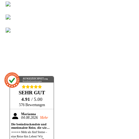
AUSGEZEICHNET
.org
Kundenbewertungen
SEHR GUT
4.91
/ 5.00
576 Bewertungen
Marianna
04.08.2026
Mehr
Die beeindruckendste und
emotionalste Reise, die wir
bisher gemacht haben!
⭐⭐⭐⭐⭐ Mehr als fünf Sterne –
eine Reise fürs Leben! Wir