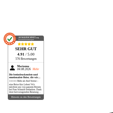
AUSGEZEICHNET
.org
Kundenbewertungen
SEHR GUT
4.91
/ 5.00
576 Bewertungen
Marianna
04.08.2026
Mehr
Die beeindruckendste und
emotionalste Reise, die wir
bisher gemacht haben!
⭐⭐⭐⭐⭐ Mehr als fünf Sterne –
eine Reise fürs Leben! Wir
möchten uns von ganzem Herzen
bei Frau Schmidt bedanken. Dank
ihrer hervorragenden Beratung
und perfekten Organisation
Hinweis zu den Bewertungen
durften wir eine Reise erleben, die
unsere Erwartungen in jeder
Hinsicht übertroffen hat. Die
Safari war schlichtweg
atemberaubend. Wilde Tiere in
ihrer natürlichen Umgebung so
nah zu erleben, war ein