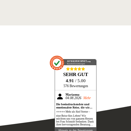
AUSGEZEICHNET
.org
Kundenbewertungen
SEHR GUT
4.91
/ 5.00
576 Bewertungen
Marianna
04.08.2026
Mehr
Die beeindruckendste und
emotionalste Reise, die wir
bisher gemacht haben!
⭐⭐⭐⭐⭐ Mehr als fünf Sterne –
eine Reise fürs Leben! Wir
möchten uns von ganzem Herzen
bei Frau Schmidt bedanken. Dank
ihrer hervorragenden Beratung
und perfekten Organisation
Hinweis zu den Bewertungen
durften wir eine Reise erleben, die