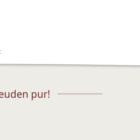
t
euden pur!