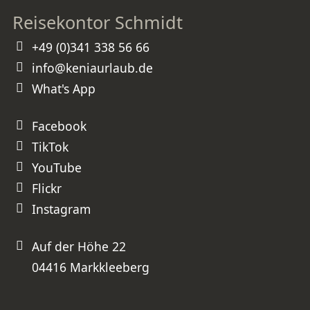
beeindruckt, sondern auch
nachhaltig bewegt. Sie hat uns
Reisekontor Schmidt
wunderschöne Erinnerungen
geschenkt und unseren Kindern
Erfahrungen ermöglicht, die kein
Schulbuch vermitteln kann. Vielen
+49 (0)341 338 56 66
herzlichen Dank, Frau Schmidt, für
diese perfekt organisierte Reise.
Wir werden unsere nächste Kenia-
info@keniaurlaub.de
Reise ganz sicher wieder bei Ihnen
buchen und können Sie
uneingeschränkt weiterempfehlen!
What's App
⭐⭐⭐⭐⭐ Absolute Empfehlung –
besser geht es nicht!
Facebook
TikTok
YouTube
Flickr
Instagram
Auf der Höhe 22
04416 Markkleeberg