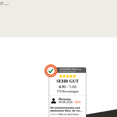
un …
AUSGEZEICHNET
.org
Kundenbewertungen
SEHR GUT
4.91
/ 5.00
576 Bewertungen
Marianna
04.08.2026
Mehr
Die beeindruckendste und
emotionalste Reise, die wir
bisher gemacht haben!
⭐⭐⭐⭐⭐ Mehr als fünf Sterne –