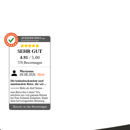
AUSGEZEICHNET
.org
Kundenbewertungen
SEHR GUT
4.91
/ 5.00
576 Bewertungen
Marianna
04.08.2026
Mehr
Die beeindruckendste und
emotionalste Reise, die wir
bisher gemacht haben!
⭐⭐⭐⭐⭐ Mehr als fünf Sterne –
eine Reise fürs Leben! Wir
möchten uns von ganzem Herzen
bei Frau Schmidt bedanken. Dank
ihrer hervorragenden Beratung
und perfekten Organisation
Hinweis zu den Bewertungen
durften wir eine Reise erleben, die
unsere Erwartungen in jeder
Hinsicht übertroffen hat. Die
Safari war schlichtweg
atemberaubend. Wilde Tiere in
ihrer natürlichen Umgebung so
nah zu erleben, war ein
unbeschreibliches Gefühl. Ein