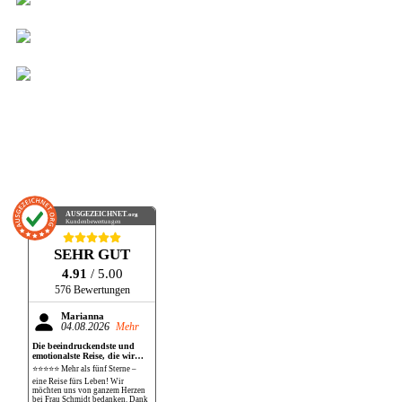
AUSGEZEICHNET
.org
Kundenbewertungen
SEHR GUT
4.91
/ 5.00
576 Bewertungen
Marianna
04.08.2026
Mehr
Die beeindruckendste und
emotionalste Reise, die wir
bisher gemacht haben!
⭐⭐⭐⭐⭐ Mehr als fünf Sterne –
eine Reise fürs Leben! Wir
möchten uns von ganzem Herzen
bei Frau Schmidt bedanken. Dank