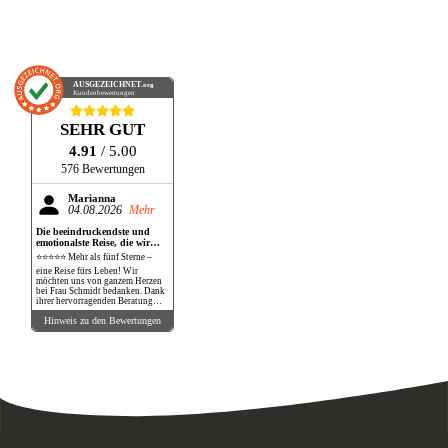
AUSGEZEICHNET
.org
Kundenbewertungen
SEHR GUT
4.91
/ 5.00
576 Bewertungen
Marianna
04.08.2026
Mehr
Die beeindruckendste und
emotionalste Reise, die wir
bisher gemacht haben!
⭐⭐⭐⭐⭐ Mehr als fünf Sterne –
eine Reise fürs Leben! Wir
möchten uns von ganzem Herzen
bei Frau Schmidt bedanken. Dank
ihrer hervorragenden Beratung
und perfekten Organisation
Hinweis zu den Bewertungen
durften wir eine Reise erleben, die
unsere Erwartungen in jeder
Hinsicht übertroffen hat. Die
Safari war schlichtweg
atemberaubend. Wilde Tiere in
ihrer natürlichen Umgebung so
nah zu erleben, war ein
unbeschreibliches Gefühl. Ein
Löwe, der nur wenige Meter von
unserem Fahrzeug entfernt lag,
Elefanten mit ihren Babys, die
direkt vor uns die Straße
überquerten, Giraffen an den