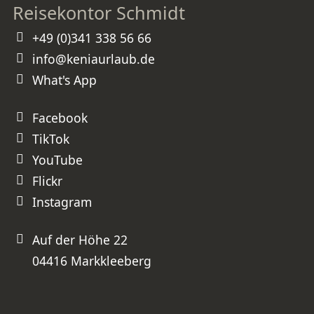
Reisekontor Schmidt
wunderschöne Erinnerungen
geschenkt und unseren Kindern
Erfahrungen ermöglicht, die kein
Schulbuch vermitteln kann. Vielen
+49 (0)341 338 56 66
herzlichen Dank, Frau Schmidt, für
diese perfekt organisierte Reise.
Wir werden unsere nächste Kenia-
info@keniaurlaub.de
Reise ganz sicher wieder bei Ihnen
buchen und können Sie
uneingeschränkt weiterempfehlen!
What's App
⭐⭐⭐⭐⭐ Absolute Empfehlung –
besser geht es nicht!
Facebook
TikTok
YouTube
Flickr
Instagram
Auf der Höhe 22
04416 Markkleeberg