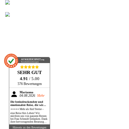
AUSGEZEICHNET
.org
Kundenbewertungen
SEHR GUT
4.91
/ 5.00
576 Bewertungen
Marianna
04.08.2026
Mehr
Die beeindruckendste und
emotionalste Reise, die wir
bisher gemacht haben!
⭐⭐⭐⭐⭐ Mehr als fünf Sterne –
eine Reise fürs Leben! Wir
möchten uns von ganzem Herzen
bei Frau Schmidt bedanken. Dank
ihrer hervorragenden Beratung
und perfekten Organisation
Hinweis zu den Bewertungen
durften wir eine Reise erleben, die