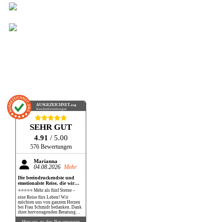
AUSGEZEICHNET
.org
Kundenbewertungen
SEHR GUT
4.91
/ 5.00
576 Bewertungen
Marianna
04.08.2026
Mehr
Die beeindruckendste und
emotionalste Reise, die wir
bisher gemacht haben!
⭐⭐⭐⭐⭐ Mehr als fünf Sterne –
eine Reise fürs Leben! Wir
möchten uns von ganzem Herzen
bei Frau Schmidt bedanken. Dank
ihrer hervorragenden Beratung
und perfekten Organisation
Hinweis zu den Bewertungen