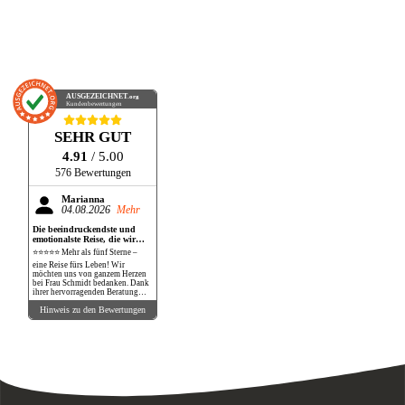
AUSGEZEICHNET
.org
Kundenbewertungen
SEHR GUT
4.91
/ 5.00
576 Bewertungen
Marianna
04.08.2026
Mehr
Die beeindruckendste und
emotionalste Reise, die wir
bisher gemacht haben!
⭐⭐⭐⭐⭐ Mehr als fünf Sterne –
eine Reise fürs Leben! Wir
möchten uns von ganzem Herzen
bei Frau Schmidt bedanken. Dank
ihrer hervorragenden Beratung
und perfekten Organisation
Hinweis zu den Bewertungen
durften wir eine Reise erleben, die
unsere Erwartungen in jeder
Hinsicht übertroffen hat. Die
Safari war schlichtweg
atemberaubend. Wilde Tiere in
ihrer natürlichen Umgebung so
nah zu erleben, war ein
unbeschreibliches Gefühl. Ein
Löwe, der nur wenige Meter von
unserem Fahrzeug entfernt lag,
Elefanten mit ihren Babys, die