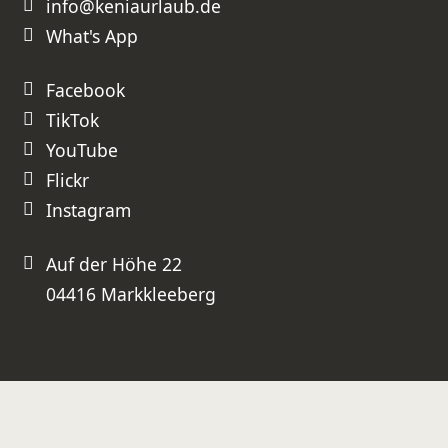
info@keniaurlaub.de
buchen und können Sie
uneingeschränkt weiterempfehlen!
What's App
⭐⭐⭐⭐⭐ Absolute Empfehlung –
besser geht es nicht!
Facebook
TikTok
YouTube
Flickr
Instagram
Auf der Höhe 22
04416 Markkleeberg