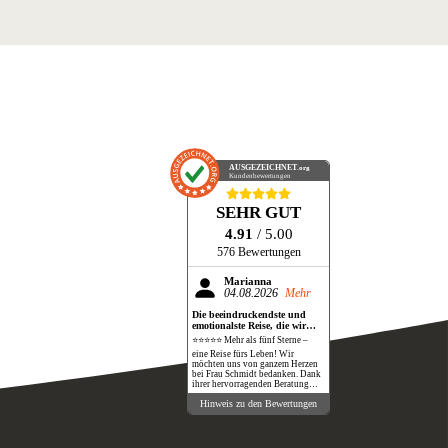
AUSGEZEICHNET
.org
Kundenbewertungen
SEHR GUT
4.91
/ 5.00
576 Bewertungen
Marianna
04.08.2026
Mehr
Die beeindruckendste und
emotionalste Reise, die wir
bisher gemacht haben!
⭐⭐⭐⭐⭐ Mehr als fünf Sterne –
eine Reise fürs Leben! Wir
möchten uns von ganzem Herzen
bei Frau Schmidt bedanken. Dank
ihrer hervorragenden Beratung
und perfekten Organisation
Hinweis zu den Bewertungen
durften wir eine Reise erleben, die
unsere Erwartungen in jeder
Hinsicht übertroffen hat. Die
Safari war schlichtweg
atemberaubend. Wilde Tiere in