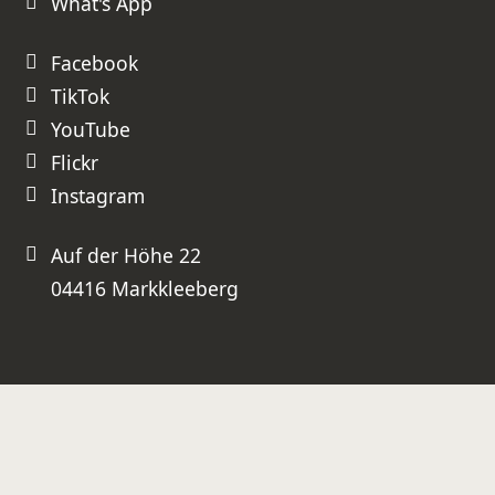
What's App
besser geht es nicht!
Facebook
TikTok
YouTube
Flickr
Instagram
Auf der Höhe 22
04416 Markkleeberg