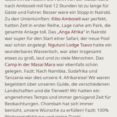
nach Amboseli mit fast 12 Stunden ist zu lange für
Gäste und Fahrer. Besser wäre ein Stopp in Nairobi.
Zu den Unterkünften:
Kibo Amboseli
war perfekt,
hatten Zelt in erster Reihe, Lage nahe am Park, die
gesamte Anlage toll. Das „
Anga Afrika
“ in Nairobi
war super für den Start einer Safari, der neue Pool
war schön angelegt.
Ngutuni Lodge Tsavo
hatte ein
wunderbares Wasserloch, war aber insgesamt
etwas zu groß, laut und zu viele Menschen. Das
Camp in der Masai Mara
war ebenfalls schön
gelegen. Fazit: Nach Namibia, Südafrika und
Tanzania war dies unsere 4. Afrikareise! Wir waren
begeistert über unseren Guide, die verschiedenen
Landschaften und die Tierwelt! Wir hatten ein
angenehmes Tempo und immer genügend Zeit für
Beobachtungen. Chombah hat sich immer
bemüht, unsere Wünsche zu erfüllen! Fazit: 100%
Weiterempfehlung und vielen Dank!