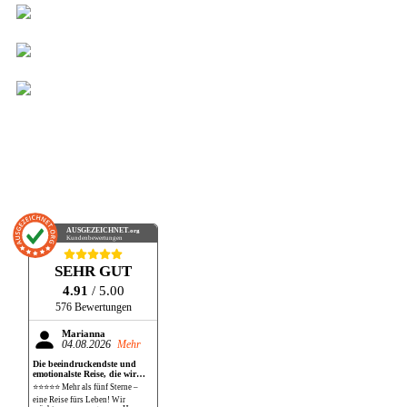
AUSGEZEICHNET
.org
Kundenbewertungen
SEHR GUT
4.91
/ 5.00
576 Bewertungen
Marianna
04.08.2026
Mehr
Die beeindruckendste und
emotionalste Reise, die wir
bisher gemacht haben!
⭐⭐⭐⭐⭐ Mehr als fünf Sterne –
eine Reise fürs Leben! Wir