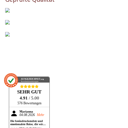
AUSGEZEICHNET
.org
Kundenbewertungen
SEHR GUT
4.91
/ 5.00
576 Bewertungen
Marianna
04.08.2026
Mehr
Die beeindruckendste und
emotionalste Reise, die wir
bisher gemacht haben!