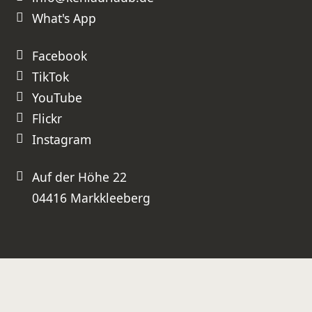
uneingeschränkt weiterempfehlen!
What's App
⭐⭐⭐⭐⭐ Absolute Empfehlung –
besser geht es nicht!
Facebook
TikTok
YouTube
Flickr
Instagram
Auf der Höhe 22
04416 Markkleeberg