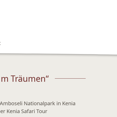
t
zum Träumen“