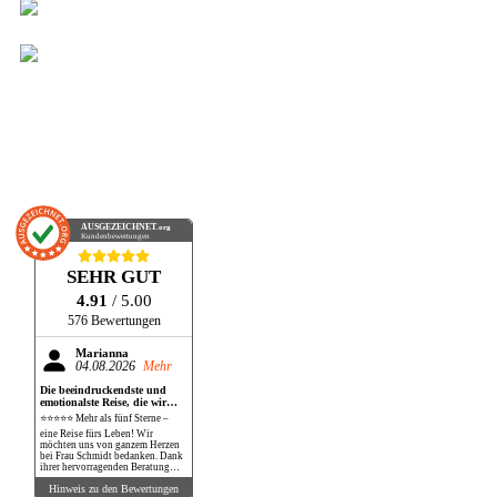
AUSGEZEICHNET
.org
Kundenbewertungen
SEHR GUT
4.91
/ 5.00
576 Bewertungen
Marianna
04.08.2026
Mehr
Die beeindruckendste und
emotionalste Reise, die wir
bisher gemacht haben!
⭐⭐⭐⭐⭐ Mehr als fünf Sterne –
eine Reise fürs Leben! Wir
möchten uns von ganzem Herzen
bei Frau Schmidt bedanken. Dank
ihrer hervorragenden Beratung
und perfekten Organisation
Hinweis zu den Bewertungen
durften wir eine Reise erleben, die