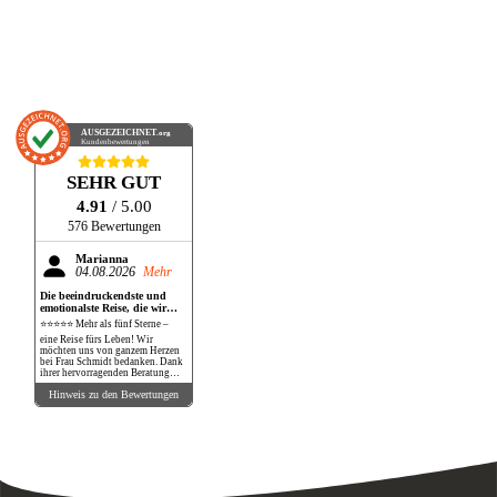
AUSGEZEICHNET
.org
Kundenbewertungen
SEHR GUT
4.91
/ 5.00
576 Bewertungen
Marianna
04.08.2026
Mehr
Die beeindruckendste und
emotionalste Reise, die wir
bisher gemacht haben!
⭐⭐⭐⭐⭐ Mehr als fünf Sterne –
eine Reise fürs Leben! Wir
möchten uns von ganzem Herzen
bei Frau Schmidt bedanken. Dank
ihrer hervorragenden Beratung
und perfekten Organisation
Hinweis zu den Bewertungen
durften wir eine Reise erleben, die
unsere Erwartungen in jeder
Hinsicht übertroffen hat. Die
Safari war schlichtweg
atemberaubend. Wilde Tiere in
ihrer natürlichen Umgebung so
nah zu erleben, war ein
unbeschreibliches Gefühl. Ein
Löwe, der nur wenige Meter von
unserem Fahrzeug entfernt lag,