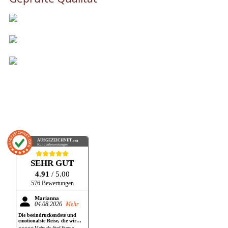
AUSGEZEICHNET
.org
Kundenbewertungen
SEHR GUT
4.91
/ 5.00
576 Bewertungen
Marianna
04.08.2026
Mehr
Die beeindruckendste und
emotionalste Reise, die wir
bisher gemacht haben!