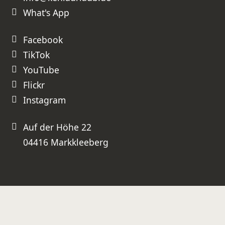
uneingeschränkt weiterempfehlen!
What's App
⭐⭐⭐⭐⭐ Absolute Empfehlung –
besser geht es nicht!
Facebook
TikTok
YouTube
Flickr
Instagram
Auf der Höhe 22
04416 Markkleeberg