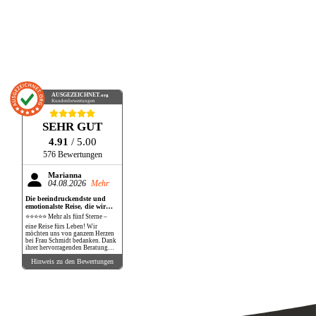
AUSGEZEICHNET
.org
Kundenbewertungen
SEHR GUT
4.91
/ 5.00
576 Bewertungen
Marianna
04.08.2026
Mehr
Die beeindruckendste und
emotionalste Reise, die wir
bisher gemacht haben!
⭐⭐⭐⭐⭐ Mehr als fünf Sterne –
eine Reise fürs Leben! Wir
möchten uns von ganzem Herzen
bei Frau Schmidt bedanken. Dank
ihrer hervorragenden Beratung
und perfekten Organisation
Hinweis zu den Bewertungen
durften wir eine Reise erleben, die
unsere Erwartungen in jeder
Hinsicht übertroffen hat. Die
Safari war schlichtweg
atemberaubend. Wilde Tiere in
ihrer natürlichen Umgebung so
nah zu erleben, war ein
unbeschreibliches Gefühl. Ein