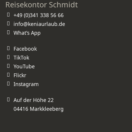
Reisekontor Schmidt
wunderschöne Erinnerungen
geschenkt und unseren Kindern
Erfahrungen ermöglicht, die kein
Schulbuch vermitteln kann. Vielen
+49 (0)341 338 56 66
herzlichen Dank, Frau Schmidt, für
diese perfekt organisierte Reise.
Wir werden unsere nächste Kenia-
info@keniaurlaub.de
Reise ganz sicher wieder bei Ihnen
buchen und können Sie
uneingeschränkt weiterempfehlen!
What's App
⭐⭐⭐⭐⭐ Absolute Empfehlung –
besser geht es nicht!
Facebook
TikTok
YouTube
Flickr
Instagram
Auf der Höhe 22
04416 Markkleeberg