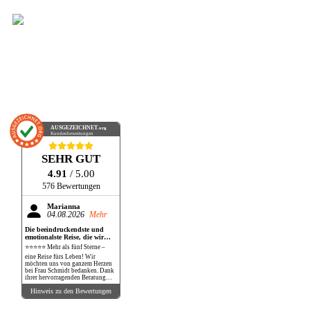
AUSGEZEICHNET
.org
Kundenbewertungen
SEHR GUT
4.91
/ 5.00
576 Bewertungen
Marianna
04.08.2026
Mehr
Die beeindruckendste und
emotionalste Reise, die wir
bisher gemacht haben!
⭐⭐⭐⭐⭐ Mehr als fünf Sterne –
eine Reise fürs Leben! Wir
möchten uns von ganzem Herzen
bei Frau Schmidt bedanken. Dank
ihrer hervorragenden Beratung
und perfekten Organisation
Hinweis zu den Bewertungen
durften wir eine Reise erleben, die
unsere Erwartungen in jeder
Hinsicht übertroffen hat. Die