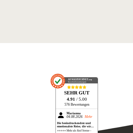
AUSGEZEICHNET
.org
Kundenbewertungen
SEHR GUT
4.91
/ 5.00
576 Bewertungen
Marianna
04.08.2026
Mehr
Die beeindruckendste und
emotionalste Reise, die wir
bisher gemacht haben!
⭐⭐⭐⭐⭐ Mehr als fünf Sterne –