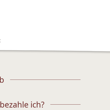
t
ub
bezahle ich?