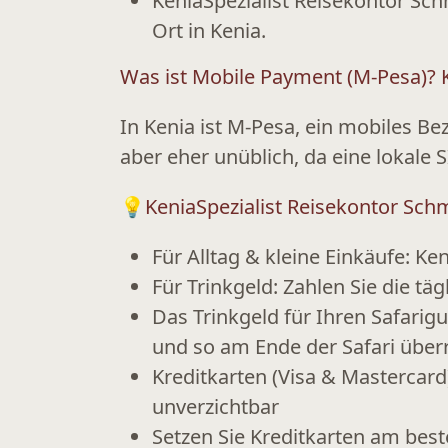
KeniaSpezialist Reisekontor Sc
Ort in Kenia.
Was ist Mobile Payment (M-Pesa)? 
In Kenia ist
M-Pesa
, ein mobiles Be
aber eher unüblich, da eine
lokale 
💡
KeniaSpezialist Reisekontor Sch
Für
Alltag & kleine Einkäufe
: Ken
Für
Trinkgeld
: Zahlen Sie die tä
Das
Trinkgeld für Ihren Safarig
und so am Ende der Safari über
Kreditkarten
(Visa & Mastercard
unverzichtbar
Setzen Sie Kreditkarten am best