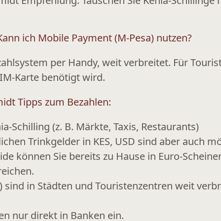
hmidt Empfehlung:
Tauschen Sie Kenia-Schillinge 
Kann ich Mobile Payment (M-Pesa) nutzen?
zahlsystem per Handy, weit verbreitet. Für Touris
SIM-Karte
benötigt wird.
midt Tipps zum Bezahlen:
ia-Schilling (z. B. Märkte, Taxis, Restaurants)
glichen Trinkgelder in KES, USD sind aber auch mö
uide
können Sie bereits zu Hause in Euro-Scheine
reichen.
) sind in Städten und Touristenzentren weit verbr
en nur direkt in Banken ein.